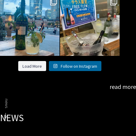
【テラス限定ワインフリーフロー】
【期間限定カクテル】
ティオヒート TIO JITO
こんにちは！
...
￥850(税込)
...
Load More
Follow on Instagram
read more
news
NEWS