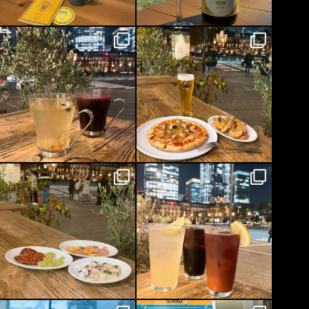
NEW!!!
【新商品紹介 FOOD🍽】
.*·.⟡Hot Sangria
...
...
【新商品紹介 FOOD🍽】
【期間限定ハロウィンドリンク🎃
🕸】
手前から…
...
(左) Witch`s
...