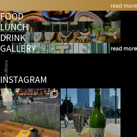
read more
FOOD
menu
LUNCH
DRINK
GALLERY
read more
read more
read more
read more
instagram
INSTAGRAM
🆕
【期間限定🥂】
今年も『ホットワイン』はじめまし
シャトー・メルシャン 日本のあわ
た🍷⭐️
新酒2024
glass
...
今年のSTAND
...